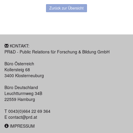
Zurück zur Übersicht
KONTAKT:
PR&D - Public Relations für Forschung & Bildung GmbH
Büro Österreich
Kollersteig 68
3400 Klosterneuburg
Büro Deutschland
Leuchtturmweg 34B
22559 Hamburg
T 0043(0)664 22 69 364
E
contact@prd.at
IMPRESSUM