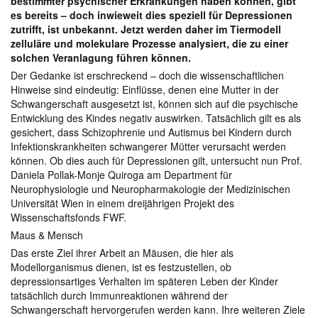
bestimmter psychischer Erkrankungen haben können, gibt
es bereits – doch inwieweit dies speziell für Depressionen
zutrifft, ist unbekannt. Jetzt werden daher im Tiermodell
zelluläre und molekulare Prozesse analysiert, die zu einer
solchen Veranlagung führen können.
Der Gedanke ist erschreckend – doch die wissenschaftlichen
Hinweise sind eindeutig: Einflüsse, denen eine Mutter in der
Schwangerschaft ausgesetzt ist, können sich auf die psychische
Entwicklung des Kindes negativ auswirken. Tatsächlich gilt es als
gesichert, dass Schizophrenie und Autismus bei Kindern durch
Infektionskrankheiten schwangerer Mütter verursacht werden
können. Ob dies auch für Depressionen gilt, untersucht nun Prof.
Daniela Pollak-Monje Quiroga am Department für
Neurophysiologie und Neuropharmakologie der Medizinischen
Universität Wien in einem dreijährigen Projekt des
Wissenschaftsfonds FWF.
Maus & Mensch
Das erste Ziel ihrer Arbeit an Mäusen, die hier als
Modellorganismus dienen, ist es festzustellen, ob
depressionsartiges Verhalten im späteren Leben der Kinder
tatsächlich durch Immunreaktionen während der
Schwangerschaft hervorgerufen werden kann. Ihre weiteren Ziele