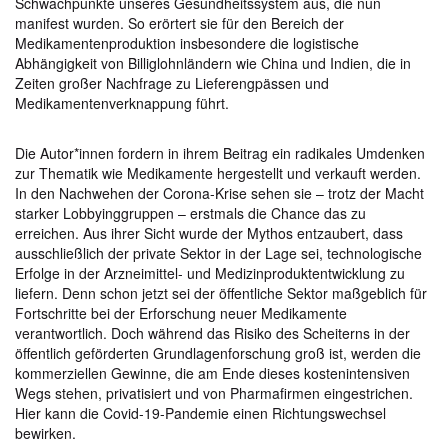
Schwachpunkte unseres Gesundheitssystem aus, die nun
manifest wurden. So erörtert sie für den Bereich der
Medikamentenproduktion insbesondere die logistische
Abhängigkeit von Billiglohnländern wie China und Indien, die in
Zeiten großer Nachfrage zu Lieferengpässen und
Medikamentenverknappung führt.
Die Autor*innen fordern in ihrem Beitrag ein radikales Umdenken
zur Thematik wie Medikamente hergestellt und verkauft werden.
In den Nachwehen der Corona-Krise sehen sie – trotz der Macht
starker Lobbyinggruppen – erstmals die Chance das zu
erreichen. Aus ihrer Sicht wurde der Mythos entzaubert, dass
ausschließlich der private Sektor in der Lage sei, technologische
Erfolge in der Arzneimittel- und Medizinproduktentwicklung zu
liefern. Denn schon jetzt sei der öffentliche Sektor maßgeblich für
Fortschritte bei der Erforschung neuer Medikamente
verantwortlich. Doch während das Risiko des Scheiterns in der
öffentlich geförderten Grundlagenforschung groß ist, werden die
kommerziellen Gewinne, die am Ende dieses kostenintensiven
Wegs stehen, privatisiert und von Pharmafirmen eingestrichen.
Hier kann die Covid-19-Pandemie einen Richtungswechsel
bewirken.