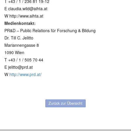
T +43 / 1 / 236 81 19-12
E claudia.wild@aihta.at
W http://www.aihta.at
Medienkontakt:
PR&D – Public Relations für Forschung & Bildung
Dr. Till C. Jelitto
Mariannengasse 8
1090 Wien
T +43 / 1 / 505 70 44
E jelitto@prd.at
W
http://www.prd.at/
Zurück zur Übersicht