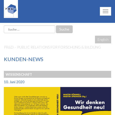
English
PR&D – PUBLIC RELATIONS FÜR FORSCHUNG & BILDUNG
KUNDEN-NEWS
WISSENSCHAFT
10. Juni 2020