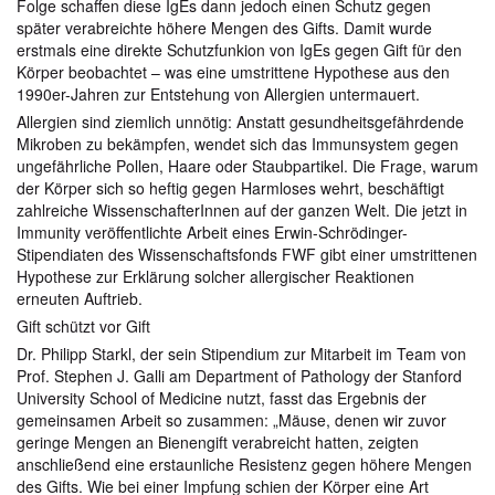
Folge schaffen diese IgEs dann jedoch einen Schutz gegen
später verabreichte höhere Mengen des Gifts. Damit wurde
erstmals eine direkte Schutzfunkion von IgEs gegen Gift für den
Körper beobachtet – was eine umstrittene Hypothese aus den
1990er-Jahren zur Entstehung von Allergien untermauert.
Allergien sind ziemlich unnötig: Anstatt gesundheitsgefährdende
Mikroben zu bekämpfen, wendet sich das Immunsystem gegen
ungefährliche Pollen, Haare oder Staubpartikel. Die Frage, warum
der Körper sich so heftig gegen Harmloses wehrt, beschäftigt
zahlreiche WissenschafterInnen auf der ganzen Welt. Die jetzt in
Immunity veröffentlichte Arbeit eines Erwin-Schrödinger-
Stipendiaten des Wissenschaftsfonds FWF gibt einer umstrittenen
Hypothese zur Erklärung solcher allergischer Reaktionen
erneuten Auftrieb.
Gift schützt vor Gift
Dr. Philipp Starkl, der sein Stipendium zur Mitarbeit im Team von
Prof. Stephen J. Galli am Department of Pathology der Stanford
University School of Medicine nutzt, fasst das Ergebnis der
gemeinsamen Arbeit so zusammen: „Mäuse, denen wir zuvor
geringe Mengen an Bienengift verabreicht hatten, zeigten
anschließend eine erstaunliche Resistenz gegen höhere Mengen
des Gifts. Wie bei einer Impfung schien der Körper eine Art