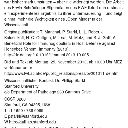
war bisher stark umstritten – aber nie widerlegt worden. Die Arbeit
des Erwin-Schrödinger-Stipendiaten des FWF liefert nun erstmals
ein experimentelles Ergebnis zu ihrer Untermauerung – und zeigt
einmal mehr die Wichtigkeit eines „Open Minds“ in der
Wissenschaft.
Originalpublikation: T. Marichal, P. Starkl, L. L. Reber, J.
Kalesnikoff, H. C. Oettgen, M. Tsai, M. Metz, und S. J. Galli, A
Beneficial Role for Immunoglobulin E in Host Defense against
Honeybee Venom, Immunity (2013),
http://dx.doi.org/10.1016/j.immuni.2013.10.005
Bild und Text ab Montag, 25. November 2013, ab 10.00 Uhr MEZ
verfügbar unter:
http://www.fwf.ac.at/de/public_relations/press/pv201311-de.html
Wissenschaftlicher Kontakt: Dr. Philipp Starkl
Stanford University
c/o Department of Pathology 269 Campus Drive
CCSR 3260
Stanford, CA 94305, USA
T +1 / 650 / 736 0069
E pstarkl@stanford.edu
W http://gallilab.stanford.edu