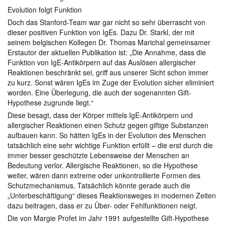
Evolution folgt Funktion
Doch das Stanford-Team war gar nicht so sehr überrascht von
dieser positiven Funktion von IgEs. Dazu Dr. Starkl, der mit
seinem belgischen Kollegen Dr. Thomas Marichal gemeinsamer
Erstautor der aktuellen Publikation ist: „Die Annahme, dass die
Funktion von IgE-Antikörpern auf das Auslösen allergischer
Reaktionen beschränkt sei, griff aus unserer Sicht schon immer
zu kurz. Sonst wären IgEs im Zuge der Evolution sicher eliminiert
worden. Eine Überlegung, die auch der sogenannten Gift-
Hypothese zugrunde liegt.“
Diese besagt, dass der Körper mittels IgE-Antikörpern und
allergischer Reaktionen einen Schutz gegen giftige Substanzen
aufbauen kann. So hätten IgEs in der Evolution des Menschen
tatsächlich eine sehr wichtige Funktion erfüllt – die erst durch die
immer besser geschützte Lebensweise der Menschen an
Bedeutung verlor. Allergische Reaktionen, so die Hypothese
weiter, wären dann extreme oder unkontrollierte Formen des
Schutzmechanismus. Tatsächlich könnte gerade auch die
„Unterbeschäftigung“ dieses Reaktionsweges in modernen Zeiten
dazu beitragen, dass er zu Über- oder Fehlfunktionen neigt.
Die von Margie Profet im Jahr 1991 aufgestellte Gift-Hypothese