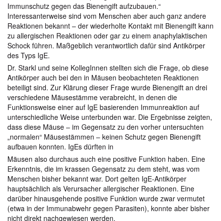
Immunschutz gegen das Bienengift aufzubauen.“
Interessanterweise sind vom Menschen aber auch ganz andere
Reaktionen bekannt – der wiederholte Kontakt mit Bienengift kann
zu allergischen Reaktionen oder gar zu einem anaphylaktischen
Schock führen. Maßgeblich verantwortlich dafür sind Antikörper
des Typs IgE.
Dr. Starkl und seine KollegInnen stellten sich die Frage, ob diese
Antikörper auch bei den in Mäusen beobachteten Reaktionen
beteiligt sind. Zur Klärung dieser Frage wurde Bienengift an drei
verschiedene Mäusestämme verabreicht, in denen die
Funktionsweise einer auf IgE basierenden Immunreaktion auf
unterschiedliche Weise unterbunden war. Die Ergebnisse zeigten,
dass diese Mäuse – im Gegensatz zu den vorher untersuchten
„normalen“ Mäusestämmen – keinen Schutz gegen Bienengift
aufbauen konnten. IgEs dürften in
Mäusen also durchaus auch eine positive Funktion haben. Eine
Erkenntnis, die im krassen Gegensatz zu dem steht, was vom
Menschen bisher bekannt war. Dort gelten IgE-Antikörper
hauptsächlich als Verursacher allergischer Reaktionen. Eine
darüber hinausgehende positive Funktion wurde zwar vermutet
(etwa in der Immunabwehr gegen Parasiten), konnte aber bisher
nicht direkt nachgewiesen werden.