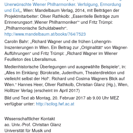
Unerwünschte Wiener Philharmoniker. Verfolgung, Ermordung
und Exil
„, Wien: Mandelbaum Verlag, 2014, mit Beiträgen der
Projektmitarbeiter: Oliver Rathkolb: „Essentielle Beiträge zum
Erinnerungsort ‚Wiener Philharmoniker'“ und Fritz Trümpi:
„Philharmonische Schuldabwehr“.
http://www.mandelbaum.at/books/764/7523
Carolin Bahr: „Richard Wagner und die frühen Lohengrin-
Inszenierungen in Wien. Ein Beitrag zur „Originalität“ von Wagner-
Aufführungen“ und Fritz Trümpi: „Richard Wagner im Wiener
Feuilleton des Liberalismus.
Medienhistorische Überlegungen und ausgewählte Beispiele“, in:
„Alles im Einklang: Bürokratie, Judenthum, Theaterdirektion und
vielleicht selbst der Hof“. Richard und Cosima Wagners Blick auf
Wien.“ Hannes Heer, Oliver Rathkolb, Christian Glanz (Hg.), Wien,
Hollitzer Verlag (erscheint im April 2017)
Bild und Text ab Montag, 20. Februar 2017 ab 9.00 Uhr MEZ
verfügbar unter:
http://scilog.fwf.ac.at
Wissenschaftlicher Kontakt
ao. Univ.-Prof. Christian Glanz
Universität für Musik und