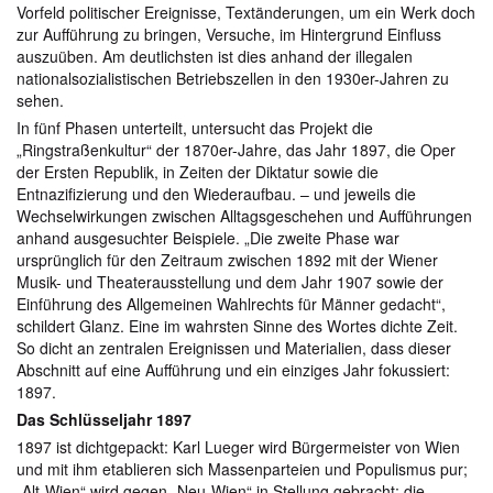
Vorfeld politischer Ereignisse, Textänderungen, um ein Werk doch
zur Aufführung zu bringen, Versuche, im Hintergrund Einfluss
auszuüben. Am deutlichsten ist dies anhand der illegalen
nationalsozialistischen Betriebszellen in den 1930er-Jahren zu
sehen.
In fünf Phasen unterteilt, untersucht das Projekt die
„Ringstraßenkultur“ der 1870er-Jahre, das Jahr 1897, die Oper
der Ersten Republik, in Zeiten der Diktatur sowie die
Entnazifizierung und den Wiederaufbau. – und jeweils die
Wechselwirkungen zwischen Alltagsgeschehen und Aufführungen
anhand ausgesuchter Beispiele. „Die zweite Phase war
ursprünglich für den Zeitraum zwischen 1892 mit der Wiener
Musik- und Theaterausstellung und dem Jahr 1907 sowie der
Einführung des Allgemeinen Wahlrechts für Männer gedacht“,
schildert Glanz. Eine im wahrsten Sinne des Wortes dichte Zeit.
So dicht an zentralen Ereignissen und Materialien, dass dieser
Abschnitt auf eine Aufführung und ein einziges Jahr fokussiert:
1897.
Das Schlüsseljahr 1897
1897 ist dichtgepackt: Karl Lueger wird Bürgermeister von Wien
und mit ihm etablieren sich Massenparteien und Populismus pur;
„Alt-Wien“ wird gegen „Neu-Wien“ in Stellung gebracht; die