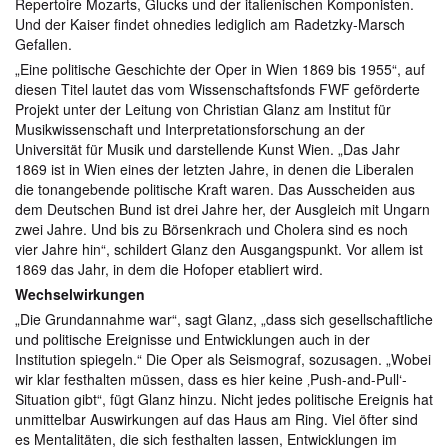
Repertoire Mozarts, Glucks und der italienischen Komponisten.
Und der Kaiser findet ohnedies lediglich am Radetzky-Marsch
Gefallen.
„Eine politische Geschichte der Oper in Wien 1869 bis 1955“, auf
diesen Titel lautet das vom Wissenschaftsfonds FWF geförderte
Projekt unter der Leitung von Christian Glanz am Institut für
Musikwissenschaft und Interpretationsforschung an der
Universität für Musik und darstellende Kunst Wien. „Das Jahr
1869 ist in Wien eines der letzten Jahre, in denen die Liberalen
die tonangebende politische Kraft waren. Das Ausscheiden aus
dem Deutschen Bund ist drei Jahre her, der Ausgleich mit Ungarn
zwei Jahre. Und bis zu Börsenkrach und Cholera sind es noch
vier Jahre hin“, schildert Glanz den Ausgangspunkt. Vor allem ist
1869 das Jahr, in dem die Hofoper etabliert wird.
Wechselwirkungen
„Die Grundannahme war“, sagt Glanz, „dass sich gesellschaftliche
und politische Ereignisse und Entwicklungen auch in der
Institution spiegeln.“ Die Oper als Seismograf, sozusagen. „Wobei
wir klar festhalten müssen, dass es hier keine ‚Push-and-Pull‘-
Situation gibt“, fügt Glanz hinzu. Nicht jedes politische Ereignis hat
unmittelbar Auswirkungen auf das Haus am Ring. Viel öfter sind
es Mentalitäten, die sich festhalten lassen, Entwicklungen im