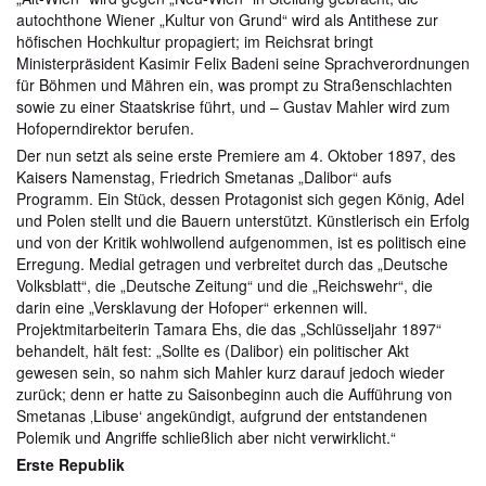
autochthone Wiener „Kultur von Grund“ wird als Antithese zur
höfischen Hochkultur propagiert; im Reichsrat bringt
Ministerpräsident Kasimir Felix Badeni seine Sprachverordnungen
für Böhmen und Mähren ein, was prompt zu Straßenschlachten
sowie zu einer Staatskrise führt, und – Gustav Mahler wird zum
Hofoperndirektor berufen.
Der nun setzt als seine erste Premiere am 4. Oktober 1897, des
Kaisers Namenstag, Friedrich Smetanas „Dalibor“ aufs
Programm. Ein Stück, dessen Protagonist sich gegen König, Adel
und Polen stellt und die Bauern unterstützt. Künstlerisch ein Erfolg
und von der Kritik wohlwollend aufgenommen, ist es politisch eine
Erregung. Medial getragen und verbreitet durch das „Deutsche
Volksblatt“, die „Deutsche Zeitung“ und die „Reichswehr“, die
darin eine „Versklavung der Hofoper“ erkennen will.
Projektmitarbeiterin Tamara Ehs, die das „Schlüsseljahr 1897“
behandelt, hält fest: „Sollte es (Dalibor) ein politischer Akt
gewesen sein, so nahm sich Mahler kurz darauf jedoch wieder
zurück; denn er hatte zu Saisonbeginn auch die Aufführung von
Smetanas ‚Libuse‘ angekündigt, aufgrund der entstandenen
Polemik und Angriffe schließlich aber nicht verwirklicht.“
Erste Republik