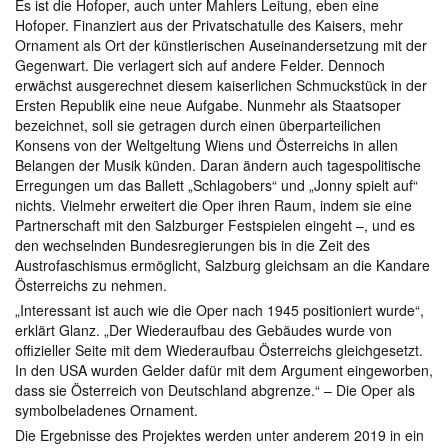
Es ist die Hofoper, auch unter Mahlers Leitung, eben eine
Hofoper. Finanziert aus der Privatschatulle des Kaisers, mehr
Ornament als Ort der künstlerischen Auseinandersetzung mit der
Gegenwart. Die verlagert sich auf andere Felder. Dennoch
erwächst ausgerechnet diesem kaiserlichen Schmuckstück in der
Ersten Republik eine neue Aufgabe. Nunmehr als Staatsoper
bezeichnet, soll sie getragen durch einen überparteilichen
Konsens von der Weltgeltung Wiens und Österreichs in allen
Belangen der Musik künden. Daran ändern auch tagespolitische
Erregungen um das Ballett „Schlagobers“ und „Jonny spielt auf“
nichts. Vielmehr erweitert die Oper ihren Raum, indem sie eine
Partnerschaft mit den Salzburger Festspielen eingeht –, und es
den wechselnden Bundesregierungen bis in die Zeit des
Austrofaschismus ermöglicht, Salzburg gleichsam an die Kandare
Österreichs zu nehmen.
„Interessant ist auch wie die Oper nach 1945 positioniert wurde“,
erklärt Glanz. „Der Wiederaufbau des Gebäudes wurde von
offizieller Seite mit dem Wiederaufbau Österreichs gleichgesetzt.
In den USA wurden Gelder dafür mit dem Argument eingeworben,
dass sie Österreich von Deutschland abgrenze.“ – Die Oper als
symbolbeladenes Ornament.
Die Ergebnisse des Projektes werden unter anderem 2019 in ein