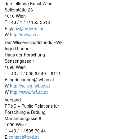
darstellende Kunst Wien
Seilerstätte 26
1010 Wien
T +43 / 1 / 71155-3518
E
glanz@mdw.ac.at
W
http://mdw.ac.a
Der Wissenschaftsfonds FWF
Ingrid Ladner
Haus der Forschung
Sensengasse 1
1090 Wien
T +43 / 1 / 505 67 40 – 8111
E ingrid.ladner@fwf.ac.at
W
http://scilog.fwf.ac.at
W
http://www.fwf.ac.at
Versand
PR&D – Public Relations für
Forschung & Bildung
Mariannengasse 8
1090 Wien
T +43 / 1 / 505 70 44
E
contact@prd.at