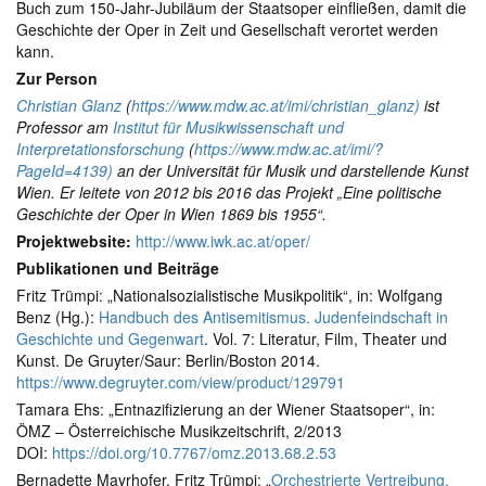
Buch zum 150-Jahr-Jubiläum der Staatsoper einfließen, damit die
Geschichte der Oper in Zeit und Gesellschaft verortet werden
kann.
Zur Person
Christian Glanz
(
https://www.mdw.ac.at/imi/christian_glanz)
ist
Professor am
Institut für Musikwissenschaft und
Interpretationsforschung
(
https://www.mdw.ac.at/imi/?
PageId=4139)
an der Universität für Musik und darstellende Kunst
Wien. Er leitete von 2012 bis 2016 das Projekt „Eine politische
Geschichte der Oper in Wien 1869 bis 1955“.
Projektwebsite:
http://www.iwk.ac.at/oper/
Publikationen und Beiträge
Fritz Trümpi: „Nationalsozialistische Musikpolitik“, in: Wolfgang
Benz (Hg.):
Handbuch des Antisemitismus. Judenfeindschaft in
Geschichte und Gegenwart
. Vol. 7: Literatur, Film, Theater und
Kunst. De Gruyter/Saur: Berlin/Boston 2014.
https://www.degruyter.com/view/product/129791
Tamara Ehs: „Entnazifizierung an der Wiener Staatsoper“, in:
ÖMZ – Österreichische Musikzeitschrift, 2/2013
DOI:
https://doi.org/10.7767/omz.2013.68.2.53
Bernadette Mayrhofer, Fritz Trümpi: „
Orchestrierte Vertreibung.