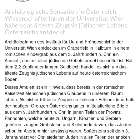
Archäologische Sensation in Österreich.
WissenschafterInnen der Universität Wien
haben das älteste Zeugnis jüdischen Lebens
Österreichs entdeckt
ArchäologInnen des Instituts für Ur- und Frühgeschichte der
Universität Wien entdeckten im Gräberfeld in Halbturn in einem
römischen Kindergrab aus dem 3. Jahrhundert n. Chr. ein
Amulett, das mit einer jüdischen Gebetsformel beschriftet ist. Bei
dem 2,2 Zentimeter langen Goldblech handelt es sich um das
älteste Zeugnis jüdischen Lebens auf heute österreichischem
Boden.
Dieses Amulett ist ein Hinweis, dass bereits in der römischen
Kaiserzeit Menschen jüdischen Glaubens in unserem Raum
lebten. Als bisher früheste Zeugnisse jüdischer Präsenz innerhalb
der heutigen Grenzen Österreichs galten mittelalterliche Briefe
aus dem 9. Jahrhundert n. Chr. In jenen Teilen der Provinz
Pannonien, welche heute zu Ungarn, Kroatien und Serbien
gehören, zeugen Grabsteine und Kleinfunde davon, dass Juden
schon im Altertum hier ansässig waren. Spätestens seit dem 3.
Jahrhundert vor Chr. siedelten Juden in allen Teilen der antiken