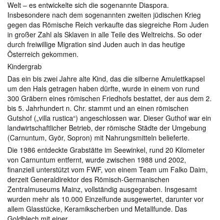
Welt – es entwickelte sich die sogenannte Diaspora.
Insbesondere nach dem sogenannten zweiten jüdischen Krieg
gegen das Römische Reich verkaufte das siegreiche Rom Juden
in großer Zahl als Sklaven in alle Teile des Weltreichs. So oder
durch freiwillige Migration sind Juden auch in das heutige
Österreich gekommen.
Kindergrab
Das ein bis zwei Jahre alte Kind, das die silberne Amulettkapsel
um den Hals getragen haben dürfte, wurde in einem von rund
300 Gräbern eines römischen Friedhofs bestattet, der aus dem 2.
bis 5. Jahrhundert n. Chr. stammt und an einen römischen
Gutshof („villa rustica“) angeschlossen war. Dieser Guthof war ein
landwirtschaftlicher Betrieb, der römische Städte der Umgebung
(Carnuntum, Györ, Sopron) mit Nahrungsmitteln belieferte.
Die 1986 entdeckte Grabstätte im Seewinkel, rund 20 Kilometer
von Carnuntum entfernt, wurde zwischen 1988 und 2002,
finanziell unterstützt vom FWF, von einem Team um Falko Daim,
derzeit Generaldirektor des Römisch-Germanischen
Zentralmuseums Mainz, vollständig ausgegraben. Insgesamt
wurden mehr als 10.000 Einzelfunde ausgewertet, darunter vor
allem Glasstücke, Keramikscherben und Metallfunde. Das
Goldblech mit einer