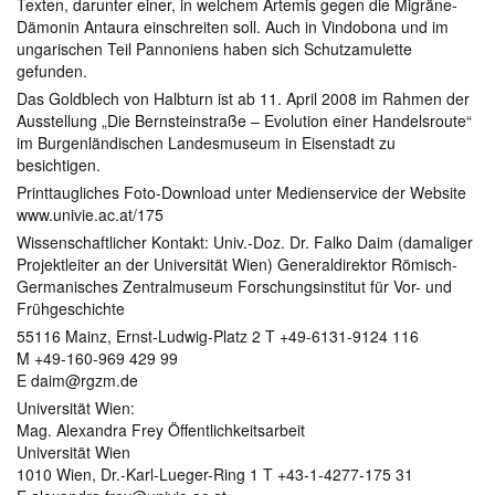
Texten, darunter einer, in welchem Artemis gegen die Migräne-
Dämonin Antaura einschreiten soll. Auch in Vindobona und im
ungarischen Teil Pannoniens haben sich Schutzamulette
gefunden.
Das Goldblech von Halbturn ist ab 11. April 2008 im Rahmen der
Ausstellung „Die Bernsteinstraße – Evolution einer Handelsroute“
im Burgenländischen Landesmuseum in Eisenstadt zu
besichtigen.
Printtaugliches Foto-Download unter Medienservice der Website
www.univie.ac.at/175
Wissenschaftlicher Kontakt: Univ.-Doz. Dr. Falko Daim (damaliger
Projektleiter an der Universität Wien) Generaldirektor Römisch-
Germanisches Zentralmuseum Forschungsinstitut für Vor- und
Frühgeschichte
55116 Mainz, Ernst-Ludwig-Platz 2 T +49-6131-9124 116
M +49-160-969 429 99
E daim@rgzm.de
Universität Wien:
Mag. Alexandra Frey Öffentlichkeitsarbeit
Universität Wien
1010 Wien, Dr.-Karl-Lueger-Ring 1 T +43-1-4277-175 31