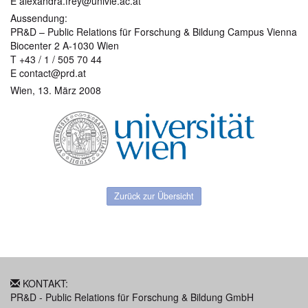
E alexandra.frey@univie.ac.at
Aussendung:
PR&D – Public Relations für Forschung & Bildung Campus Vienna
Biocenter 2 A-1030 Wien
T +43 / 1 / 505 70 44
E contact@prd.at
Wien, 13. März 2008
Zurück zur Übersicht
KONTAKT:
PR&D - Public Relations für Forschung & Bildung GmbH